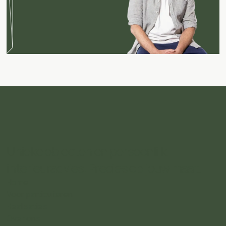
Unieke objecten en persoonlijk
interieuradvies. Precies op jouw maat.
Home
Voor particulieren
Realisaties
Over ons