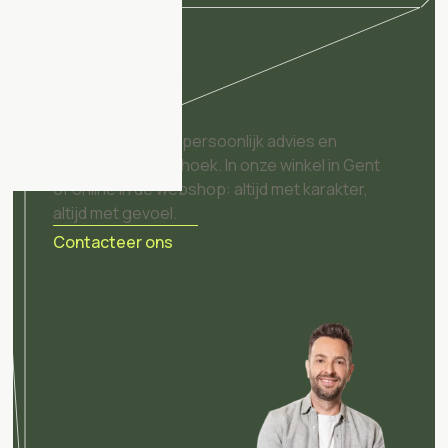
Hoe kunnen we jou
helpen?
Unieke objecten, persoonlijk advies en
inspiratie op elke hoek. In onze winkel in Gent
of online in de webshop: altijd met karakter,
altijd met gevoel.
Contacteer ons