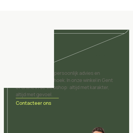
Hoe kunnen we jou
helpen?
Unieke objecten, persoonlijk advies en
inspiratie op elke hoek. In onze winkel in Gent
of online in de webshop: altijd met karakter,
altijd met gevoel.
Contacteer ons