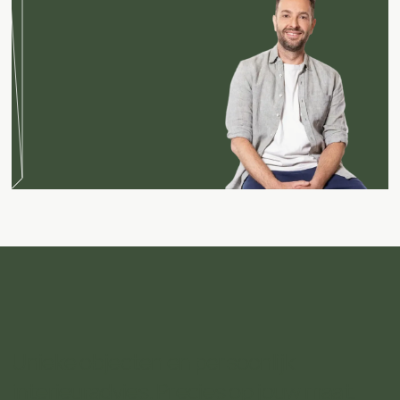
Unieke objecten en persoonlijk
interieuradvies. Precies op jouw maat.