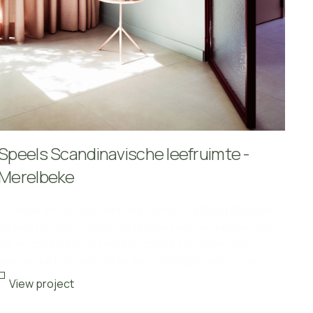
Speels Scandinavische leefruimte -
Merelbeke
Thomas en Lien leerden ons kennen via
Blind Gekocht
.
Na een fijn kennismakingsgesprek was er meteen een
klik en groeide er al snel een mooie samenwerking,
waarbij we hun leefruimte een volledige make-over
gaven.
View project