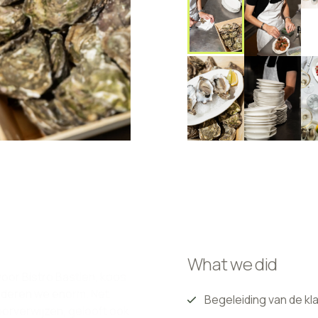
What we did
oor Bistro Bastien, koos
arderen we enorm. Net
orverwijzen, gelooft ook
Begeleiding van de kl
rken. Dat maakte deze