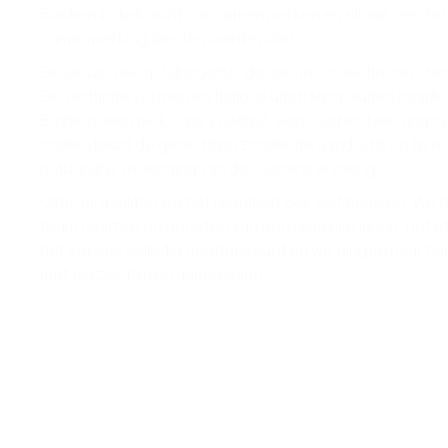
samenwerking des te waardevoller.
De keuze viel op Silhouette, de serviescollectie van st
De verfijnde vormen en tijdloze uitstraling sluiten naadlo
Bastien: een plek waar kwaliteit, eenvoud en beleving ce
ondersteunt de gerechten zonder de aandacht op te ei
natuurlijke verlenging van de culinaire ervaring.
Uiteraard wilden we het resultaat ook zelf beleven. We 
team naartoe en genoten van een heerlijke lunch. Het et
het servies volledig goedgekeurd en we gingen naar hu
met plezier blijven aanbevelen.