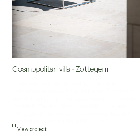
Cosmopolitan villa - Zottegem
Gekenmerkt door strakke architectuur, royale
glaspartijen en een verfijnde uitstraling. Met respect
voor de krachtige lijnen van de woning brachten we een
subtiele PIET-signatuur aan, zowel binnen als buiten.
Het resultaat is een harmonieus samenspel tussen
tijdloze luxe, comfort en Belgisch design.
View project