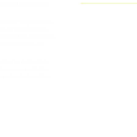
errenchef Sergio Herman.
os aan bij de visie van
ntraal staan. Het servies
sen en vormt zo een
trokken er met het hele
en was een voltreffer,
is met een adres dat we