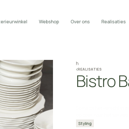
terieurwinkel
Webshop
Over ons
Realisaties
h
REALISATIES
Bistro 
Soms zit het verschil in 
op zoek naar het servies
afmaakt.
Styling