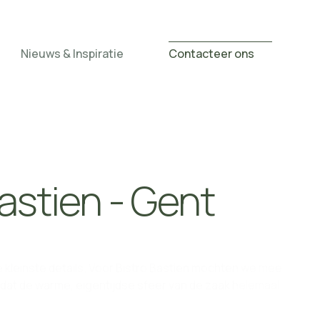
Nieuws & Inspiratie
Contacteer ons
Bastien - Gent
de kleinste details. Voor Bistro Bastien mochten we mee
 dat de warme, eigentijdse sfeer van de zaak helemaal