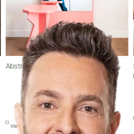
Abstract appartement - Gent
In een kleurrijk appartement met een doordacht
ontwerp van architect 51 Noord, in nauwe
samenwerking met de eigenares, werden wij gevraagd
om mee te denken over de finishing touch. We zochten
naar meubels en accessoires die het bestaande
verhaal versterken en het interieur op een subtiele
manier vervolledigen.
View project