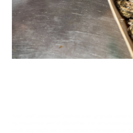
Toen chef Sebastiaan Claus op zoek ging naar servies v
hij bewust voor een lokale partner. Dat vertrouwen wa
zoals wij graag lokale ondernemers ondersteunen en do
Bastien in de kracht van samenwerken en elkaar verste